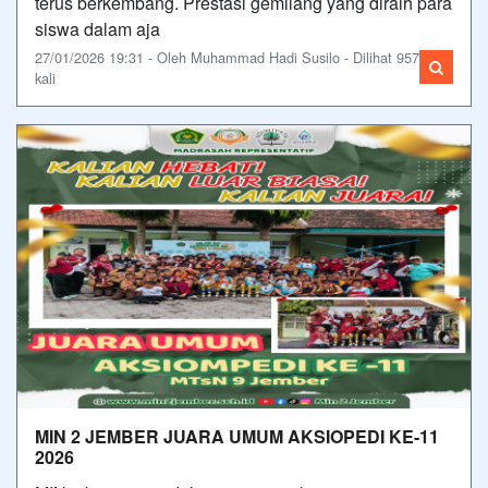
terus berkembang. Prestasi gemilang yang diraih para
siswa dalam aja
27/01/2026 19:31 - Oleh Muhammad Hadi Susilo - Dilihat 957
kali
MIN 2 JEMBER JUARA UMUM AKSIOPEDI KE-11
2026