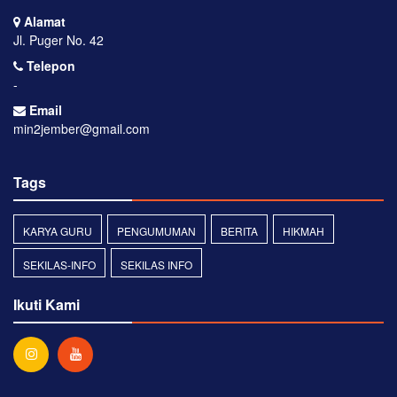
Alamat
Jl. Puger No. 42
Telepon
-
Email
min2jember@gmail.com
Tags
KARYA GURU
PENGUMUMAN
BERITA
HIKMAH
SEKILAS-INFO
SEKILAS INFO
Ikuti Kami